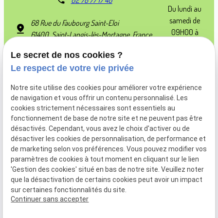
Du lundi au
samedi de
68 Rue du Faubourg Saint-Eloi
09H00 à
61400 Saint-Langis-lès-Mortagne, France
19H00
Le secret de nos cookies ?
Dimanche
de 09H30 à
Le respect de votre vie privée
12h30
Notre site utilise des cookies pour améliorer votre expérience
Nous suivre :
de navigation et vous offrir un contenu personnalisé. Les
cookies strictement nécessaires sont essentiels au
fonctionnement de base de notre site et ne peuvent pas être
désactivés. Cependant, vous avez le choix d'activer ou de
désactiver les cookies de personnalisation, de performance et
de marketing selon vos préférences. Vous pouvez modifier vos
paramètres de cookies à tout moment en cliquant sur le lien
Plan du site
Mentions
Politique de
Gestion des
'Gestion des cookies' situé en bas de notre site. Veuillez noter
légales
confidentialité
cookies
que la désactivation de certains cookies peut avoir un impact
sur certaines fonctionnalités du site.
Siret :
84392091900019
Continuer sans accepter